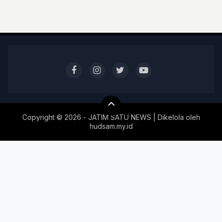
Copyright ©
2026 - JATIM SATU NEWS | Dikelola oleh
hudsam.my.id