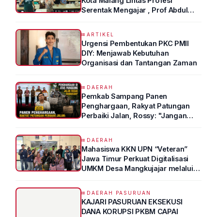
Kota Malang Lintas Profesi
Serentak Mengajar , Prof Abdul
Syukur Ungkap Tips Lolos Fakultas
Kedokteran
ARTIKEL
Urgensi Pembentukan PKC PMII
DIY: Menjawab Kebutuhan
Organisasi dan Tantangan Zaman
DAERAH
Pemkab Sampang Panen
Penghargaan, Rakyat Patungan
Perbaiki Jalan, Rossy: "Jangan
Sampai Prestasi Hanya Indah di
Atas Kertas"
DAERAH
Mahasiswa KKN UPN “Veteran”
Jawa Timur Perkuat Digitalisasi
UMKM Desa Mangkujajar melalui
Program UMKM GO DIGITAL
DAERAH PASURUAN
KAJARI PASURUAN EKSEKUSI
DANA KORUPSI PKBM CAPAI