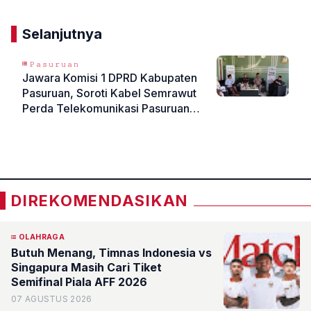
Selanjutnya
𝙿𝚊𝚜𝚞𝚛𝚞𝚊𝚗
Jawara Komisi 1 DPRD Kabupaten
Pasuruan, Soroti Kabel Semrawut
Perda Telekomunikasi Pasuruan
Perlu Segera Diterbitkan
«
»
DIREKOMENDASIKAN
OLAHRAGA
Butuh Menang, Timnas Indonesia vs
Singapura Masih Cari Tiket
Semifinal Piala AFF 2026
07 AGUSTUS 2026