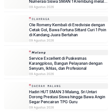
Numerasi Siswa SMAN 1 Krembung melalui
Integrasi Aljabar Berbasis Teknologi
09 Agustus 2026
OLAHRAGA
Ole Romeny Kembali di Eredivisie dengan
Cetak Gol, Bawa Fortuna Sittard Curi 1 Poin
di Kandang Juara Bertahan
09 Agustus 2026
𝙈𝙖𝙡𝙖𝙣𝙜
Service Excellent di Puskesmas
Karangploso, Bangun Pelayanan dengan
Senyum, Ikhlas, dan Profesional
09 Agustus 2026
DAERAH MALANG
Hadiri HUT SMAN 3 Malang, Sri Untari
Dorong Prestasi Siswa hingga Bawa Angin
Segar Pencairan TPG Guru
09 Agustus 2026