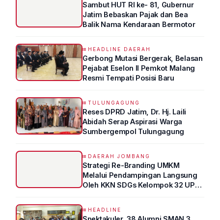
Sambut HUT RI ke- 81, Gubernur
Jatim Bebaskan Pajak dan Bea
Balik Nama Kendaraan Bermotor
HEADLINE DAERAH
Gerbong Mutasi Bergerak, Belasan
Pejabat Eselon II Pemkot Malang
Resmi Tempati Posisi Baru
TULUNGAGUNG
Reses DPRD Jatim, Dr. Hj. Laili
Abidah Serap Aspirasi Warga
Sumbergempol Tulungagung
DAERAH JOMBANG
Strategi Re-Branding UMKM
Melalui Pendampingan Langsung
Oleh KKN SDGs Kelompok 32 UPN
“VETERAN” Jawa Timur
HEADLINE
Spektakuler, 38 Alumni SMAN 3