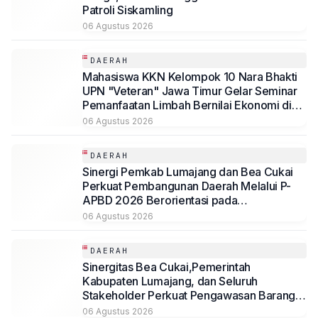
Patroli Siskamling
06 Agustus 2026
DAERAH
Mahasiswa KKN Kelompok 10 Nara Bhakti
UPN "Veteran" Jawa Timur Gelar Seminar
Pemanfaatan Limbah Bernilai Ekonomi di
Desa Mojoduwur
06 Agustus 2026
DAERAH
Sinergi Pemkab Lumajang dan Bea Cukai
Perkuat Pembangunan Daerah Melalui P-
APBD 2026 Berorientasi pada
Kesejahteraan Masyarakat
06 Agustus 2026
DAERAH
Sinergitas Bea Cukai,Pemerintah
Kabupaten Lumajang, dan Seluruh
Stakeholder Perkuat Pengawasan Barang
Kena Cukai Ilegal Melalui Pemanfaatan
06 Agustus 2026