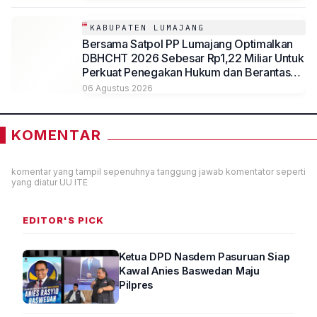
DBHCHT Tahun Anggaran 2026
KABUPATEN LUMAJANG
Bersama Satpol PP Lumajang Optimalkan
DBHCHT 2026 Sebesar Rp1,22 Miliar Untuk
Perkuat Penegakan Hukum dan Berantas
Rokok Ilegal
06 Agustus 2026
KOMENTAR
komentar yang tampil sepenuhnya tanggung jawab komentator seperti
yang diatur UU ITE
EDITOR'S PICK
Ketua DPD Nasdem Pasuruan Siap
Kawal Anies Baswedan Maju
Pilpres