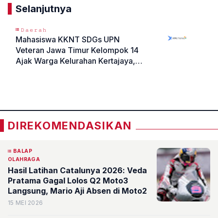
Selanjutnya
𝙳𝚊𝚎𝚛𝚊𝚑
Mahasiswa KKNT SDGs UPN
Veteran Jawa Timur Kelompok 14
Ajak Warga Kelurahan Kertajaya,
Kecamatan Gubeng, Surabaya
«
»
Lawan DBD Lewat Inovasi Spray
Anti Nyamuk Sendiri
DIREKOMENDASIKAN
BALAP
OLAHRAGA
Hasil Latihan Catalunya 2026: Veda
Pratama Gagal Lolos Q2 Moto3
Langsung, Mario Aji Absen di Moto2
15 MEI 2026