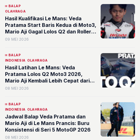
BALAP
OLAHRAGA
Hasil Kualifikasi Le Mans: Veda
Pratama Start Baris Kedua di Moto3,
Mario Aji Gagal Lolos Q2 dan Roller
Coaster Marc Marquez di MotoGP
09 MEI 2026
Prancis
BALAP
INDONESIA
OLAHRAGA
Hasil Latihan Le Mans: Veda
Pratama Lolos Q2 Moto3 2026,
Mario Aji Kembali Lebih Cepat dari
Rekan Setimnya
08 MEI 2026
BALAP
INDONESIA
OLAHRAGA
Jadwal Balap Veda Pratama dan
Mario Aji di Le Mans Prancis: Buru
Konsistensi di Seri 5 MotoGP 2026
08 MEI 2026