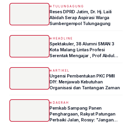
TULUNGAGUNG
Reses DPRD Jatim, Dr. Hj. Laili
Abidah Serap Aspirasi Warga
Sumbergempol Tulungagung
HEADLINE
Spektakuler, 38 Alumni SMAN 3
Kota Malang Lintas Profesi
Serentak Mengajar , Prof Abdul
Syukur Ungkap Tips Lolos Fakultas
Kedokteran
ARTIKEL
Urgensi Pembentukan PKC PMII
DIY: Menjawab Kebutuhan
Organisasi dan Tantangan Zaman
DAERAH
Pemkab Sampang Panen
Penghargaan, Rakyat Patungan
Perbaiki Jalan, Rossy: "Jangan
Sampai Prestasi Hanya Indah di
Atas Kertas"