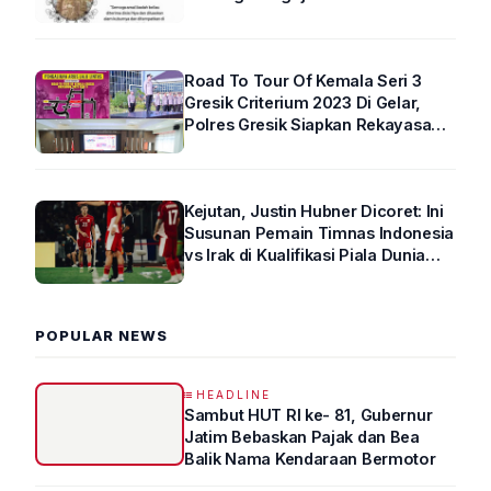
Road To Tour Of Kemala Seri 3
Gresik Criterium 2023 Di Gelar,
Polres Gresik Siapkan Rekayasa
Arus Lalin
Kejutan, Justin Hubner Dicoret: Ini
Susunan Pemain Timnas Indonesia
vs Irak di Kualifikasi Piala Dunia
2026 R4
POPULAR NEWS
HEADLINE
Sambut HUT RI ke- 81, Gubernur
Jatim Bebaskan Pajak dan Bea
Balik Nama Kendaraan Bermotor