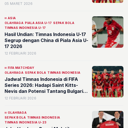
05 MARET 2026
ASIA
OLAHRAGA
PIALA ASIA U-17
SEPAK BOLA
TIMNAS INDONESIA U-17
Hasil Undian: Timnas Indonesia U-17
Segrup dengan China di Piala Asia U-
17 2026
12 FEBRUARI 2026
FIFA MATCHDAY
OLAHRAGA
SEPAK BOLA
TIMNAS INDONESIA
Jadwal Timnas Indonesia di FIFA
Series 2026: Hadapi Saint Kitts-
Nevis dan Potensi Tantang Bulgaria
usai Lebaran
12 FEBRUARI 2026
OLAHRAGA
SEPAK BOLA
TIMNAS INDONESIA
TIMNAS INDONESIA U-23