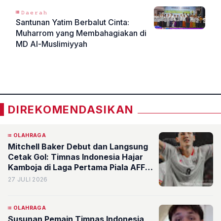
𝙳𝚊𝚎𝚛𝚊𝚑
Santunan Yatim Berbalut Cinta:
Muharrom yang Membahagiakan di
MD Al-Muslimiyyah
«
»
DIREKOMENDASIKAN
OLAHRAGA
Mitchell Baker Debut dan Langsung
Cetak Gol: Timnas Indonesia Hajar
Kamboja di Laga Pertama Piala AFF
2026
27 JULI 2026
OLAHRAGA
Susunan Pemain Timnas Indonesia