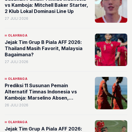
vs Kamboja: Mitchell Baker Starter,
2 Klub Lokal Dominasi Line Up
27 JULI 2026
OLAHRAGA
Jejak Tim Grup B Piala AFF 2026:
Thailand Masih Favorit, Malaysia
Bagaimana?
27 JULI 2026
OLAHRAGA
Prediksi 11 Susunan Pemain
Alternatif Timnas Indonesia vs
Kamboja: Marselino Absen,
Bagaimana dengan Ragnar
26 JULI 2026
Oratmangoen?
OLAHRAGA
Jejak Tim Grup A Piala AFF 2026: