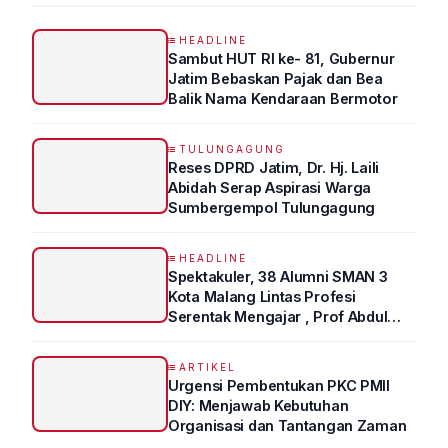
HEADLINE
Sambut HUT RI ke- 81, Gubernur
Jatim Bebaskan Pajak dan Bea
Balik Nama Kendaraan Bermotor
TULUNGAGUNG
Reses DPRD Jatim, Dr. Hj. Laili
Abidah Serap Aspirasi Warga
Sumbergempol Tulungagung
HEADLINE
Spektakuler, 38 Alumni SMAN 3
Kota Malang Lintas Profesi
Serentak Mengajar , Prof Abdul
Syukur Ungkap Tips Lolos Fakultas
Kedokteran
ARTIKEL
Urgensi Pembentukan PKC PMII
DIY: Menjawab Kebutuhan
Organisasi dan Tantangan Zaman