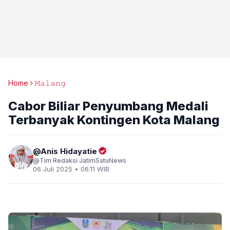
Home
𝙼𝚊𝚕𝚊𝚗𝚐
Cabor Biliar Penyumbang Medali
Terbanyak Kontingen Kota Malang
Anis Hidayatie
Tim Redaksi JatimSatuNews
06 Juli 2025 • 06.11 WIB