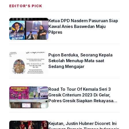
EDITOR'S PICK
Ketua DPD Nasdem Pasuruan Siap
Kawal Anies Baswedan Maju
Pilpres
Pujon Berduka, Seorang Kepala
Sekolah Menutup Mata saat
Sedang Mengajar
Road To Tour Of Kemala Seri 3
Gresik Criterium 2023 Di Gelar,
Polres Gresik Siapkan Rekayasa
Arus Lalin
Kejutan, Justin Hubner Dicoret: Ini