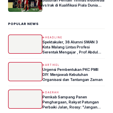
Susunan Pemain Timnas Indonesia
vs Irak di Kualifikasi Piala Dunia
2026 R4
POPULAR NEWS
HEADLINE
Spektakuler, 38 Alumni SMAN 3
Kota Malang Lintas Profesi
Serentak Mengajar , Prof Abdul
Syukur Ungkap Tips Lolos Fakultas
Kedokteran
ARTIKEL
Urgensi Pembentukan PKC PMII
DIY: Menjawab Kebutuhan
Organisasi dan Tantangan Zaman
DAERAH
Pemkab Sampang Panen
Penghargaan, Rakyat Patungan
Perbaiki Jalan, Rossy: "Jangan
Sampai Prestasi Hanya Indah di