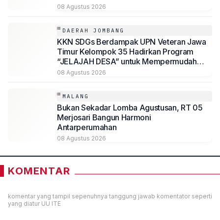
08 Agustus 2026
DAERAH JOMBANG
KKN SDGs Berdampak UPN Veteran Jawa
Timur Kelompok 35 Hadirkan Program
“JELAJAH DESA” untuk Mempermudah
Akses Informasi Desa Sambirejo
08 Agustus 2026
MALANG
Bukan Sekadar Lomba Agustusan, RT 05
Merjosari Bangun Harmoni
Antarperumahan
08 Agustus 2026
KOMENTAR
komentar yang tampil sepenuhnya tanggung jawab komentator seperti
yang diatur UU ITE