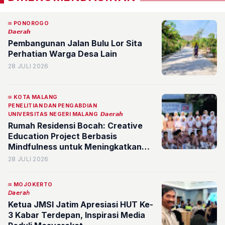
PONOROGO
𝘿𝙖𝙚𝙧𝙖𝙝
Pembangunan Jalan Bulu Lor Sita
Perhatian Warga Desa Lain
28 JULI 2026
KOTA MALANG
PENELITIAN DAN PENGABDIAN
UNIVERSITAS NEGERI MALANG
𝘿𝙖𝙚𝙧𝙖𝙝
Rumah Residensi Bocah: Creative
Education Project Berbasis
Mindfulness untuk Meningkatkan
Grit Siswa Sekolah Dasar
28 JULI 2026
MOJOKERTO
𝘋𝘢𝘦𝘳𝘢𝘩
Ketua JMSI Jatim Apresiasi HUT Ke-
3 Kabar Terdepan, Inspirasi Media