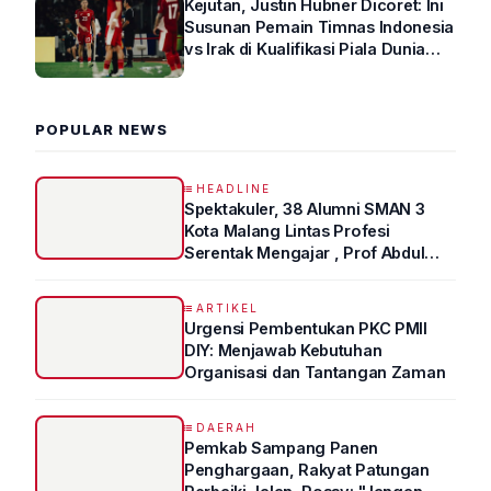
Kejutan, Justin Hubner Dicoret: Ini
Susunan Pemain Timnas Indonesia
vs Irak di Kualifikasi Piala Dunia
2026 R4
POPULAR NEWS
HEADLINE
Spektakuler, 38 Alumni SMAN 3
Kota Malang Lintas Profesi
Serentak Mengajar , Prof Abdul
Syukur Ungkap Tips Lolos Fakultas
Kedokteran
ARTIKEL
Urgensi Pembentukan PKC PMII
DIY: Menjawab Kebutuhan
Organisasi dan Tantangan Zaman
DAERAH
Pemkab Sampang Panen
Penghargaan, Rakyat Patungan