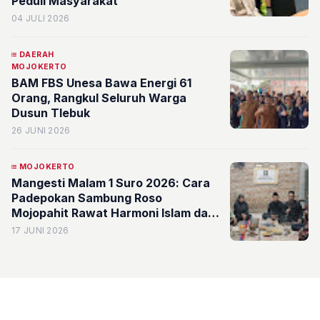
Peduli Masyarakat
04 JULI 2026
DAERAH
MOJOKERTO
BAM FBS Unesa Bawa Energi 61
Orang, Rangkul Seluruh Warga
Dusun Tlebuk
26 JUNI 2026
MOJOKERTO
Mangesti Malam 1 Suro 2026: Cara
Padepokan Sambung Roso
Mojopahit Rawat Harmoni Islam dan
Budaya Jawa
17 JUNI 2026