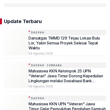
Update Terbaru
DAERAH
Dansatgas TMMD 129 Tinjau Lokasi Bulu
Lor, Yakin Semua Proyek Selesai Tepat
Waktu
09 Agustus 2026
DAERAH JOMBANG
Mahasiswa KKN Kelompok 25 UPN
“Veteran” Jawa Timur Dorong Kepedulian
Lingkungan melalui Sosialisasi Bank
Sampah dan Pengadaan Tempat Sampah
09 Agustus 2026
Terpilah di Desa Mundusewu
DAERAH
Mahasiswa KKN UPN "Veteran" Jawa
Timur Gelar Penyuluhan Pemilahan Sampah