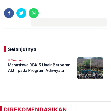
Komentar
Selanjutnya
𝘿𝙖𝙚𝙧𝙖𝙝
Mahasiswa BBK 5 Unair Berperan
Aktif pada Program Adiwiyata
«
»
DIREKOMENDASIKAN