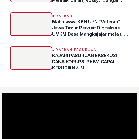
Perbaiki Jalan, Rossy: "Jangan
Sampai Prestasi Hanya Indah di
Atas Kertas"
DAERAH
Mahasiswa KKN UPN “Veteran”
Jawa Timur Perkuat Digitalisasi
UMKM Desa Mangkujajar melalui
Program UMKM GO DIGITAL
DAERAH PASURUAN
KAJARI PASURUAN EKSEKUSI
DANA KORUPSI PKBM CAPAI
KERUGIAN 4 M