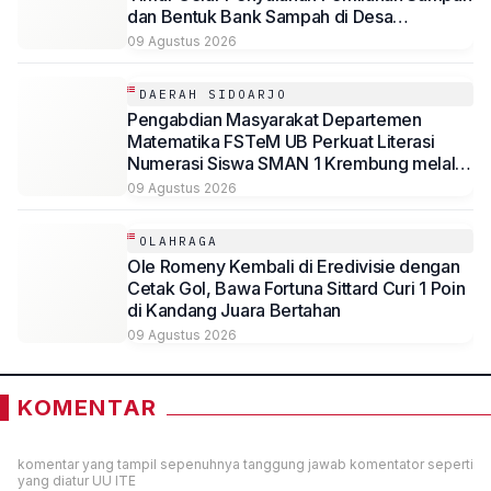
dan Bentuk Bank Sampah di Desa
Penggaron
09 Agustus 2026
DAERAH SIDOARJO
Pengabdian Masyarakat Departemen
Matematika FSTeM UB Perkuat Literasi
Numerasi Siswa SMAN 1 Krembung melalui
Integrasi Aljabar Berbasis Teknologi
09 Agustus 2026
OLAHRAGA
Ole Romeny Kembali di Eredivisie dengan
Cetak Gol, Bawa Fortuna Sittard Curi 1 Poin
di Kandang Juara Bertahan
09 Agustus 2026
KOMENTAR
komentar yang tampil sepenuhnya tanggung jawab komentator seperti
yang diatur UU ITE