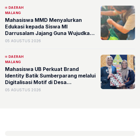
DAERAH
MALANG
Mahasiswa MMD Menyalurkan
Edukasi kepada Siswa MI
Darrusalam Jajang Guna Wujudkan
Kemandirian Pangan Lewat Program
05 AGUSTUS 2026
BUDIKDAMBER
DAERAH
MALANG
Mahasiswa UB Perkuat Brand
Identity Batik Sumberparang melalui
Digitalisasi Motif di Desa
Sumberporong
05 AGUSTUS 2026