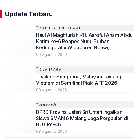
Update Terbaru
KABUPATEN NGAWI
Haul Al Maghfurlah KH. Asroful Anam Abdul
Karim ke-6 Ponpes Nurul Burhan
Kedungprahu Widodaren Ngawi,
Kesempatan Lelang Wakaf Masih Berlanjut
09 Agustus 2026
OLAHRAGA
Thailand Sempurna, Malaysia Tantang
Vietnam di Semifinal Piala AFF 2026
08 Agustus 2026
𝘿𝙖𝙚𝙧𝙖𝙝
DPRD Provinsi Jatim Sri Untari Ingatkan
Siswa SMAN 6 Malang Jaga Pergaulan di
HUT ke-46
08 Agustus 2026