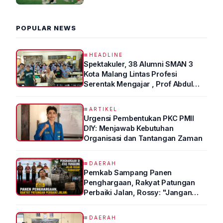
2026 R4
POPULAR NEWS
HEADLINE
Spektakuler, 38 Alumni SMAN 3
Kota Malang Lintas Profesi
Serentak Mengajar , Prof Abdul
Syukur Ungkap Tips Lolos Fakultas
Kedokteran
ARTIKEL
Urgensi Pembentukan PKC PMII
DIY: Menjawab Kebutuhan
Organisasi dan Tantangan Zaman
DAERAH
Pemkab Sampang Panen
Penghargaan, Rakyat Patungan
Perbaiki Jalan, Rossy: "Jangan
Sampai Prestasi Hanya Indah di
Atas Kertas"
DAERAH