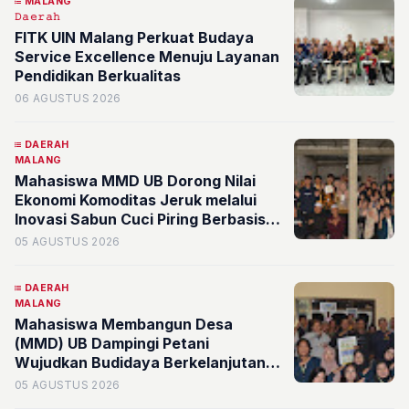
MALANG
𝙳𝚊𝚎𝚛𝚊𝚑
FITK UIN Malang Perkuat Budaya
Service Excellence Menuju Layanan
Pendidikan Berkualitas
06 AGUSTUS 2026
DAERAH
MALANG
Mahasiswa MMD UB Dorong Nilai
Ekonomi Komoditas Jeruk melalui
Inovasi Sabun Cuci Piring Berbasis
Limbah Kulit Jeruk di Desa
05 AGUSTUS 2026
Sumberejo
DAERAH
MALANG
Mahasiswa Membangun Desa
(MMD) UB Dampingi Petani
Wujudkan Budidaya Berkelanjutan
melalui Identifikasi Kesehatan Tanah
05 AGUSTUS 2026
dan Pengendalian Hama Terpadu