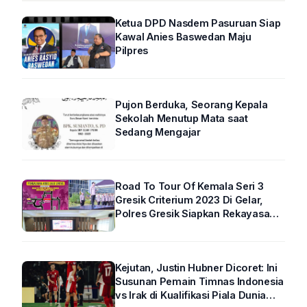
Ketua DPD Nasdem Pasuruan Siap
Kawal Anies Baswedan Maju
Pilpres
Pujon Berduka, Seorang Kepala
Sekolah Menutup Mata saat
Sedang Mengajar
Road To Tour Of Kemala Seri 3
Gresik Criterium 2023 Di Gelar,
Polres Gresik Siapkan Rekayasa
Arus Lalin
Kejutan, Justin Hubner Dicoret: Ini
Susunan Pemain Timnas Indonesia
vs Irak di Kualifikasi Piala Dunia