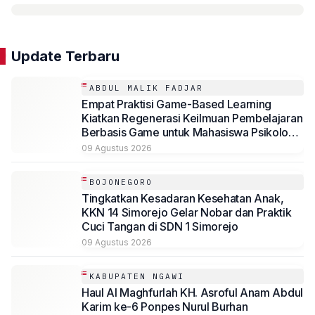
Update Terbaru
ABDUL MALIK FADJAR
Empat Praktisi Game-Based Learning
Kiatkan Regenerasi Keilmuan Pembelajaran
Berbasis Game untuk Mahasiswa Psikologi
Universitas Muhammadiyah Malang
09 Agustus 2026
BOJONEGORO
Tingkatkan Kesadaran Kesehatan Anak,
KKN 14 Simorejo Gelar Nobar dan Praktik
Cuci Tangan di SDN 1 Simorejo
09 Agustus 2026
KABUPATEN NGAWI
Haul Al Maghfurlah KH. Asroful Anam Abdul
Karim ke-6 Ponpes Nurul Burhan