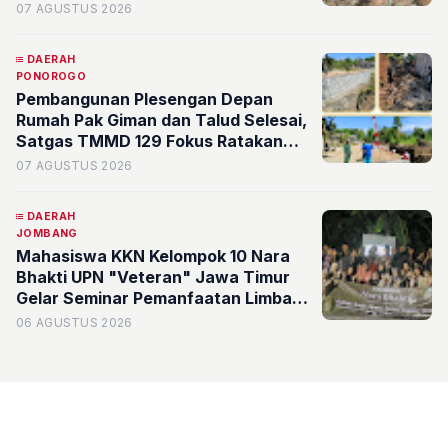
Petani Desa Ngoro, Jombang
07 AGUSTUS 2026
DAERAH
PONOROGO
Pembangunan Plesengan Depan
Rumah Pak Giman dan Talud Selesai,
Satgas TMMD 129 Fokus Ratakan
Tanah Dasar Sungai
07 AGUSTUS 2026
DAERAH
JOMBANG
Mahasiswa KKN Kelompok 10 Nara
Bhakti UPN "Veteran" Jawa Timur
Gelar Seminar Pemanfaatan Limbah
Bernilai Ekonomi di Desa Mojoduwur
06 AGUSTUS 2026