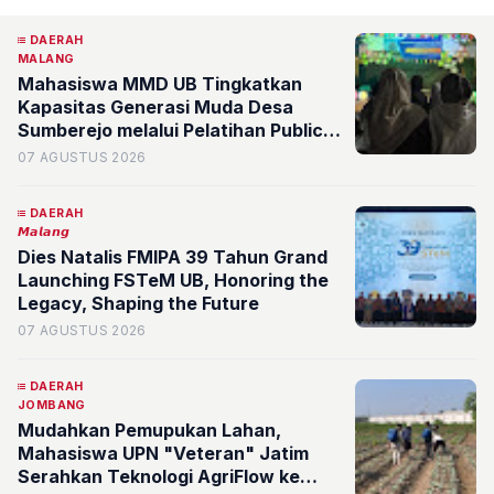
DAERAH
MALANG
Mahasiswa MMD UB Tingkatkan
Kapasitas Generasi Muda Desa
Sumberejo melalui Pelatihan Public
Speaking dan Digitalisasi Potensi
07 AGUSTUS 2026
Desa
DAERAH
𝙈𝙖𝙡𝙖𝙣𝙜
Dies Natalis FMIPA 39 Tahun Grand
Launching FSTeM UB, Honoring the
Legacy, Shaping the Future
07 AGUSTUS 2026
DAERAH
JOMBANG
Mudahkan Pemupukan Lahan,
Mahasiswa UPN "Veteran" Jatim
Serahkan Teknologi AgriFlow ke