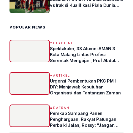
vs Irak di Kualifikasi Piala Dunia
2026 R4
POPULAR NEWS
HEADLINE
Spektakuler, 38 Alumni SMAN 3
Kota Malang Lintas Profesi
Serentak Mengajar , Prof Abdul
Syukur Ungkap Tips Lolos Fakultas
Kedokteran
ARTIKEL
Urgensi Pembentukan PKC PMII
DIY: Menjawab Kebutuhan
Organisasi dan Tantangan Zaman
DAERAH
Pemkab Sampang Panen
Penghargaan, Rakyat Patungan
Perbaiki Jalan, Rossy: "Jangan
Sampai Prestasi Hanya Indah di