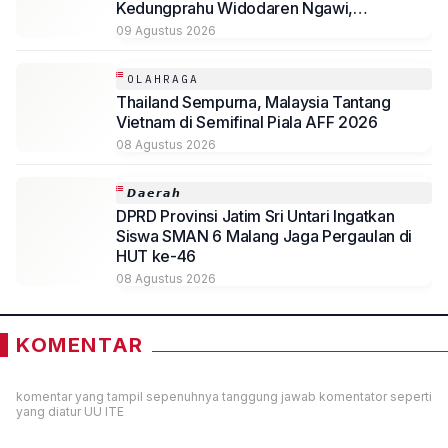
Kedungprahu Widodaren Ngawi,
Kesempatan Lelang Wakaf Masih Berlanjut
09 Agustus 2026
OLAHRAGA
Thailand Sempurna, Malaysia Tantang
Vietnam di Semifinal Piala AFF 2026
08 Agustus 2026
𝘿𝙖𝙚𝙧𝙖𝙝
DPRD Provinsi Jatim Sri Untari Ingatkan
Siswa SMAN 6 Malang Jaga Pergaulan di
HUT ke-46
08 Agustus 2026
KOMENTAR
komentar yang tampil sepenuhnya tanggung jawab komentator seperti
yang diatur UU ITE