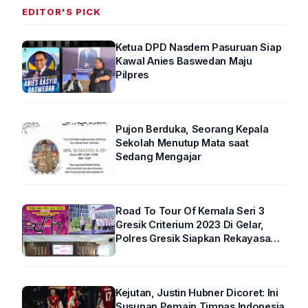
EDITOR'S PICK
Ketua DPD Nasdem Pasuruan Siap
Kawal Anies Baswedan Maju
Pilpres
Pujon Berduka, Seorang Kepala
Sekolah Menutup Mata saat
Sedang Mengajar
Road To Tour Of Kemala Seri 3
Gresik Criterium 2023 Di Gelar,
Polres Gresik Siapkan Rekayasa
Arus Lalin
Kejutan, Justin Hubner Dicoret: Ini
Susunan Pemain Timnas Indonesia