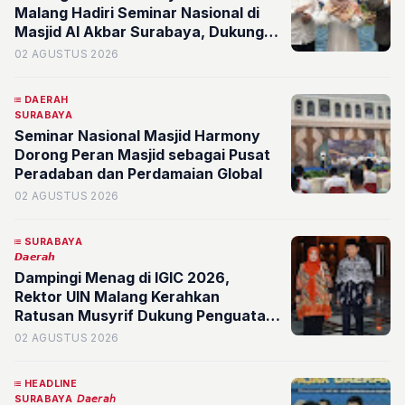
Malang Hadiri Seminar Nasional di
Masjid Al Akbar Surabaya, Dukung
Diplomasi Keagamaan Tingkat
02 AGUSTUS 2026
Global
DAERAH
SURABAYA
Seminar Nasional Masjid Harmony
Dorong Peran Masjid sebagai Pusat
Peradaban dan Perdamaian Global
02 AGUSTUS 2026
SURABAYA
𝘿𝙖𝙚𝙧𝙖𝙝
Dampingi Menag di IGIC 2026,
Rektor UIN Malang Kerahkan
Ratusan Musyrif Dukung Penguatan
Masjid sebagai Pusat Peradaban
02 AGUSTUS 2026
HEADLINE
SURABAYA
𝘋𝘢𝘦𝘳𝘢𝘩