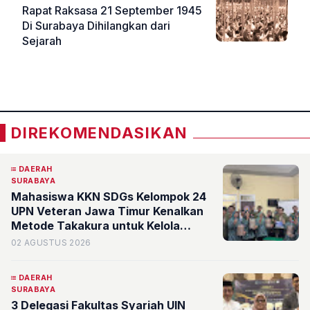
Rapat Raksasa 21 September 1945
Di Surabaya Dihilangkan dari
Sejarah
«
»
DIREKOMENDASIKAN
DAERAH
SURABAYA
Mahasiswa KKN SDGs Kelompok 24
UPN Veteran Jawa Timur Kenalkan
Metode Takakura untuk Kelola
Sampah Organik di RW 3 Simomulyo
02 AGUSTUS 2026
DAERAH
SURABAYA
3 Delegasi Fakultas Syariah UIN