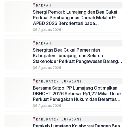
DAERAH
Sinergi Pemkab Lumajang dan Bea Cukai
Perkuat Pembangunan Daerah Melalui P-
APBD 2026 Berorientasi pada
Kesejahteraan Masyarakat
06 Agustus 2026
DAERAH
Sinergitas Bea Cukai,Pemerintah
Kabupaten Lumajang, dan Seluruh
Stakeholder Perkuat Pengawasan Barang
Kena Cukai Ilegal Melalui Pemanfaatan
06 Agustus 2026
DBHCHT Tahun Anggaran 2026
KABUPATEN LUMAJANG
Bersama Satpol PP Lumajang Optimalkan
DBHCHT 2026 Sebesar Rp1,22 Miliar Untuk
Perkuat Penegakan Hukum dan Berantas
Rokok Ilegal
06 Agustus 2026
KABUPATEN LUMAJANG
Pemkab Lumajang Kolaborasi Dengan Bea