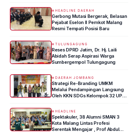
HEADLINE DAERAH
Gerbong Mutasi Bergerak, Belasan
Pejabat Eselon II Pemkot Malang
Resmi Tempati Posisi Baru
TULUNGAGUNG
Reses DPRD Jatim, Dr. Hj. Laili
Abidah Serap Aspirasi Warga
Sumbergempol Tulungagung
DAERAH JOMBANG
Strategi Re-Branding UMKM
Melalui Pendampingan Langsung
Oleh KKN SDGs Kelompok 32 UPN
“VETERAN” Jawa Timur
HEADLINE
Spektakuler, 38 Alumni SMAN 3
Kota Malang Lintas Profesi
Serentak Mengajar , Prof Abdul
Syukur Ungkap Tips Lolos Fakultas