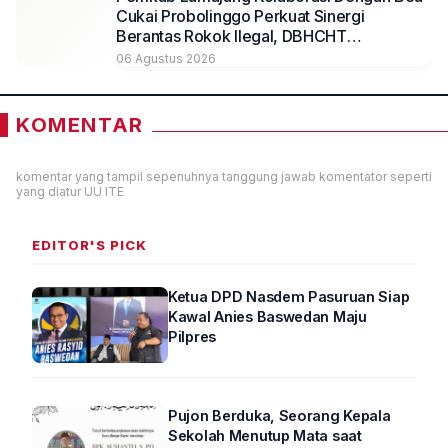
Cukai Probolinggo Perkuat Sinergi
Berantas Rokok Ilegal, DBHCHT
Dimaksimalkan untuk Kesejahteraan
06 Agustus 2026
Masyarakat
KOMENTAR
komentar yang tampil sepenuhnya tanggung jawab komentator seperti
yang diatur UU ITE
EDITOR'S PICK
Ketua DPD Nasdem Pasuruan Siap
Kawal Anies Baswedan Maju
Pilpres
Pujon Berduka, Seorang Kepala
Sekolah Menutup Mata saat