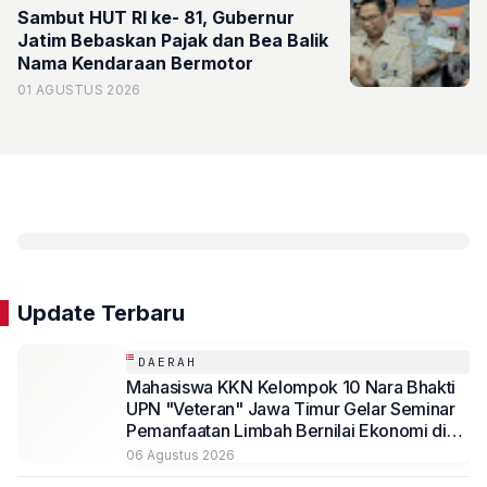
Sambut HUT RI ke- 81, Gubernur
Jatim Bebaskan Pajak dan Bea Balik
Nama Kendaraan Bermotor
01 AGUSTUS 2026
Update Terbaru
DAERAH
Mahasiswa KKN Kelompok 10 Nara Bhakti
UPN "Veteran" Jawa Timur Gelar Seminar
Pemanfaatan Limbah Bernilai Ekonomi di
Desa Mojoduwur
06 Agustus 2026