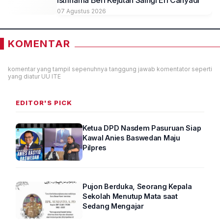
Istifhama Beri Kejutan Saingi Eri Cahyadi
07 Agustus 2026
KOMENTAR
komentar yang tampil sepenuhnya tanggung jawab komentator seperti
yang diatur UU ITE
EDITOR'S PICK
Ketua DPD Nasdem Pasuruan Siap
Kawal Anies Baswedan Maju
Pilpres
Pujon Berduka, Seorang Kepala
Sekolah Menutup Mata saat
Sedang Mengajar