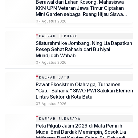
Berawal dari Lahan Kosong, Mahasiswa
KKN UPN Veteran Jawa Timur Ciptakan
Mini Garden sebagai Ruang Hijau Siswa
SMP Al-Azhaar Tulungagung
07 Agustus 2026
DAERAH JOMBANG
Silaturahmi ke Jombang, Ning Lia Dapatkan
Resep Sehat Rahasia dari Bu Nyai
Mundjidah Wahab
07 Agustus 2026
DAERAH BATU
Rawat Ekosistem Olahraga, Turnamen
"Catur Bahagia" SIWO PWI Satukan Elemen
Lintas Sektor di Kota Batu
07 Agustus 2026
DAERAH SURABAYA
Peta Pilgub Jatim 2029 di Mata Pemilih
Muda: Emil Dardak Memimpin, Sosok Lia