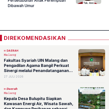
Persetubuhan Anak Perempuan
Dibawah Umur
«
»
DIREKOMENDASIKAN
DAERAH
𝙼𝚊𝚕𝚊𝚗𝚐
Fakultas Syariah UIN Malang dan
Pengadilan Agama Bangil Perkuat
Sinergi melalui Penandatanganan
PKS
27 JULI 2026
𝘿𝙖𝙚𝙧𝙖𝙝
𝙼𝚊𝚕𝚊𝚗𝚐
Kepala Desa Bulupitu Siapkan
Kawasan Energi Air, Wisata Sawah,
dan Kampung Perikanan sebagai