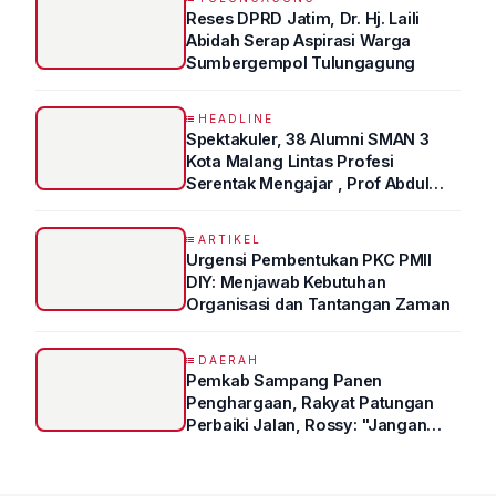
Reses DPRD Jatim, Dr. Hj. Laili
Abidah Serap Aspirasi Warga
Sumbergempol Tulungagung
HEADLINE
Spektakuler, 38 Alumni SMAN 3
Kota Malang Lintas Profesi
Serentak Mengajar , Prof Abdul
Syukur Ungkap Tips Lolos Fakultas
Kedokteran
ARTIKEL
Urgensi Pembentukan PKC PMII
DIY: Menjawab Kebutuhan
Organisasi dan Tantangan Zaman
DAERAH
Pemkab Sampang Panen
Penghargaan, Rakyat Patungan
Perbaiki Jalan, Rossy: "Jangan
Sampai Prestasi Hanya Indah di
Atas Kertas"