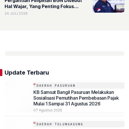
Pergantian Pimpinan BGN Disebut
Hal Wajar, Yang Penting Fokus
Pemenuhan Gizi
24 JULI 2026
Update Terbaru
DAERAH PASURUAN
KB Samsat Bangil Pasuruan Melakukan
Sosialisasi Pemutihan Pembebasan Pajak
Mulai 1 Sampai 31 Agustus 2026
07 Agustus 2026
DAERAH TULUNGAGUNG