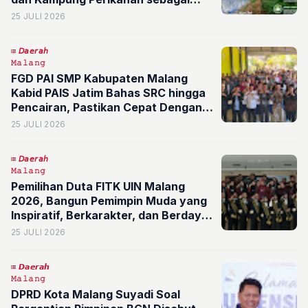
Masa Depan Desa
25 JULI 2026
𝘋𝘢𝘦𝘳𝘢𝘩
𝙼𝚊𝚕𝚊𝚗𝚐
FGD PAI SMP Kabupaten Malang
Kabid PAIS Jatim Bahas SRC hingga
Pencairan, Pastikan Cepat Dengan
Catatan
25 JULI 2026
𝘋𝘢𝘦𝘳𝘢𝘩
𝙼𝚊𝚕𝚊𝚗𝚐
Pemilihan Duta FITK UIN Malang
2026, Bangun Pemimpin Muda yang
Inspiratif, Berkarakter, dan Berdaya
Saing Global
25 JULI 2026
𝘿𝙖𝙚𝙧𝙖𝙝
𝙼𝚊𝚕𝚊𝚗𝚐
DPRD Kota Malang Suyadi Soal