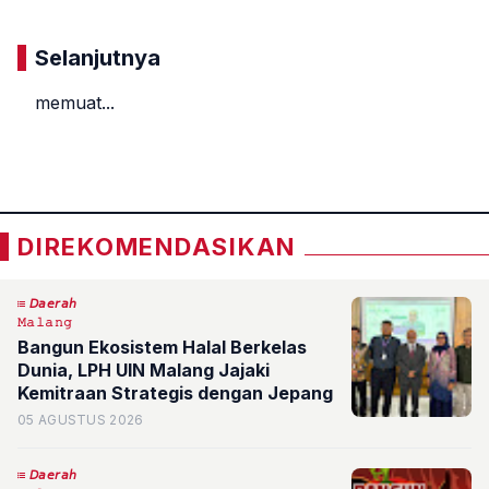
Selanjutnya
memuat...
«
»
DIREKOMENDASIKAN
𝘋𝘢𝘦𝘳𝘢𝘩
𝙼𝚊𝚕𝚊𝚗𝚐
Bangun Ekosistem Halal Berkelas
Dunia, LPH UIN Malang Jajaki
Kemitraan Strategis dengan Jepang
05 AGUSTUS 2026
𝘋𝘢𝘦𝘳𝘢𝘩