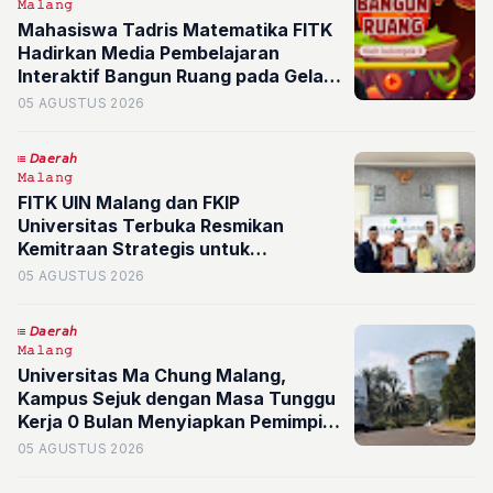
𝙼𝚊𝚕𝚊𝚗𝚐
Mahasiswa Tadris Matematika FITK
Hadirkan Media Pembelajaran
Interaktif Bangun Ruang pada Gelar
Karya 2026
05 AGUSTUS 2026
𝘋𝘢𝘦𝘳𝘢𝘩
𝙼𝚊𝚕𝚊𝚗𝚐
FITK UIN Malang dan FKIP
Universitas Terbuka Resmikan
Kemitraan Strategis untuk
Membangun Pendidikan Berkelas
05 AGUSTUS 2026
Dunia
𝘋𝘢𝘦𝘳𝘢𝘩
𝙼𝚊𝚕𝚊𝚗𝚐
Universitas Ma Chung Malang,
Kampus Sejuk dengan Masa Tunggu
Kerja 0 Bulan Menyiapkan Pemimpin
Masa Depan
05 AGUSTUS 2026