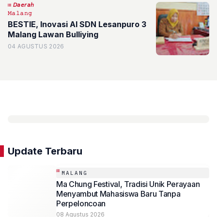
𝘋𝘢𝘦𝘳𝘢𝘩
𝙼𝚊𝚕𝚊𝚗𝚐
BESTIE, Inovasi AI SDN Lesanpuro 3
Malang Lawan Bulliying
04 AGUSTUS 2026
Update Terbaru
MALANG
Ma Chung Festival, Tradisi Unik Perayaan
Menyambut Mahasiswa Baru Tanpa
Perpeloncoan
08 Agustus 2026