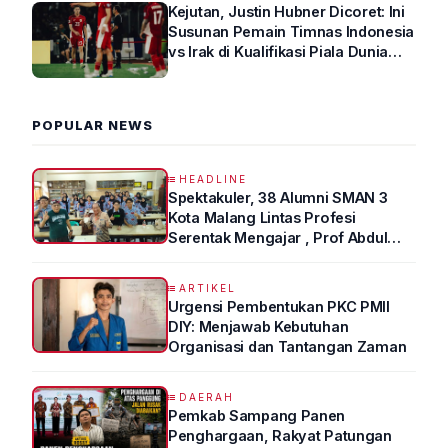
Kejutan, Justin Hubner Dicoret: Ini
Susunan Pemain Timnas Indonesia
vs Irak di Kualifikasi Piala Dunia
2026 R4
POPULAR NEWS
HEADLINE
Spektakuler, 38 Alumni SMAN 3
Kota Malang Lintas Profesi
Serentak Mengajar , Prof Abdul
Syukur Ungkap Tips Lolos Fakultas
Kedokteran
ARTIKEL
Urgensi Pembentukan PKC PMII
DIY: Menjawab Kebutuhan
Organisasi dan Tantangan Zaman
DAERAH
Pemkab Sampang Panen
Penghargaan, Rakyat Patungan