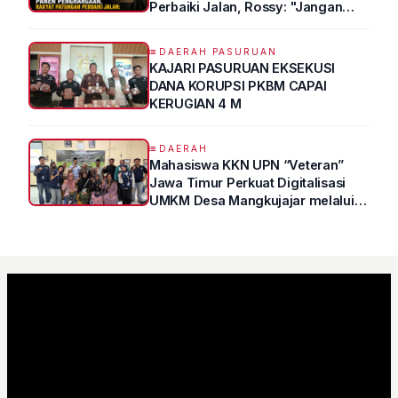
Perbaiki Jalan, Rossy: "Jangan
Sampai Prestasi Hanya Indah di
Atas Kertas"
DAERAH PASURUAN
KAJARI PASURUAN EKSEKUSI
DANA KORUPSI PKBM CAPAI
KERUGIAN 4 M
DAERAH
Mahasiswa KKN UPN “Veteran”
Jawa Timur Perkuat Digitalisasi
UMKM Desa Mangkujajar melalui
Program UMKM GO DIGITAL