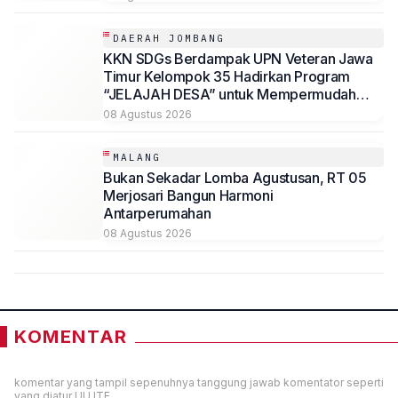
DAERAH JOMBANG
KKN SDGs Berdampak UPN Veteran Jawa
Timur Kelompok 35 Hadirkan Program
“JELAJAH DESA” untuk Mempermudah
Akses Informasi Desa Sambirejo
08 Agustus 2026
MALANG
Bukan Sekadar Lomba Agustusan, RT 05
Merjosari Bangun Harmoni
Antarperumahan
08 Agustus 2026
KOMENTAR
komentar yang tampil sepenuhnya tanggung jawab komentator seperti
yang diatur UU ITE