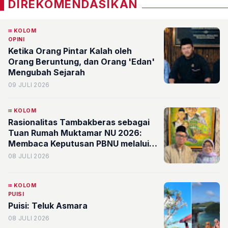
DIREKOMENDASIKAN
KOLOM
OPINI
Ketika Orang Pintar Kalah oleh
Orang Beruntung, dan Orang 'Edan'
Mengubah Sejarah
09 JULI 2026
KOLOM
Rasionalitas Tambakberas sebagai
Tuan Rumah Muktamar NU 2026:
Membaca Keputusan PBNU melalui
Perspektif Rasionalitas Organisasi
08 JULI 2026
KOLOM
PUISI
Puisi: Teluk Asmara
08 JULI 2026