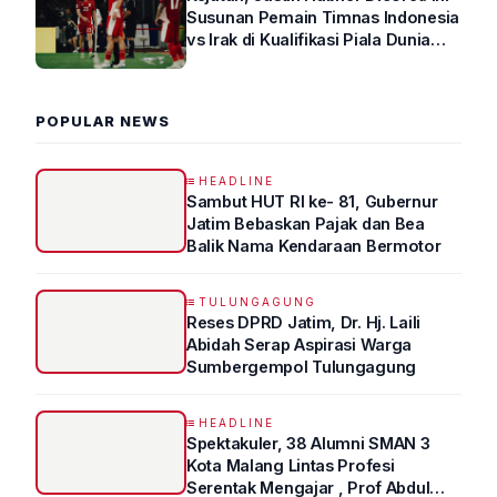
Susunan Pemain Timnas Indonesia
vs Irak di Kualifikasi Piala Dunia
2026 R4
POPULAR NEWS
HEADLINE
Sambut HUT RI ke- 81, Gubernur
Jatim Bebaskan Pajak dan Bea
Balik Nama Kendaraan Bermotor
TULUNGAGUNG
Reses DPRD Jatim, Dr. Hj. Laili
Abidah Serap Aspirasi Warga
Sumbergempol Tulungagung
HEADLINE
Spektakuler, 38 Alumni SMAN 3
Kota Malang Lintas Profesi
Serentak Mengajar , Prof Abdul