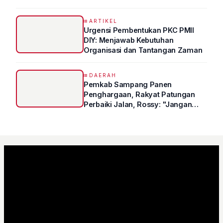
Syukur Ungkap Tips Lolos Fakultas
Kedokteran
ARTIKEL
Urgensi Pembentukan PKC PMII
DIY: Menjawab Kebutuhan
Organisasi dan Tantangan Zaman
DAERAH
Pemkab Sampang Panen
Penghargaan, Rakyat Patungan
Perbaiki Jalan, Rossy: "Jangan
Sampai Prestasi Hanya Indah di
Atas Kertas"