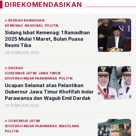
DIREKOMENDASIKAN
BERKAH RAMADHAN
KEMENAG
NASIONAL
POLITIK
Sidang Isbat Kemenag: 1 Ramadhan
2025 Mulai 1 Maret, Bulan Puasa
Resmi Tiba
28 FEBRUARI 2025
DAERAH
GUBERNUR JATIM
JAWA TIMUR
KHOFIFAH INDAR PARAWANSA
POLITIK
Ucapan Selamat atas Pelantikan
Gubernur Jawa Timur Khofifah Indar
Parawansa dan Wagub Emil Dardak
22 FEBRUARI 2025
GUBERBUR JATIM
KHOFIFAH INDAR PARAWANSA
MAGELANG
POLITIK