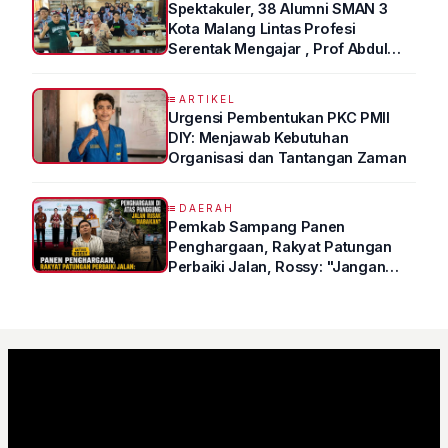
Spektakuler, 38 Alumni SMAN 3
Kota Malang Lintas Profesi
Serentak Mengajar , Prof Abdul
Syukur Ungkap Tips Lolos Fakultas
Kedokteran
ARTIKEL
Urgensi Pembentukan PKC PMII
DIY: Menjawab Kebutuhan
Organisasi dan Tantangan Zaman
DAERAH
Pemkab Sampang Panen
Penghargaan, Rakyat Patungan
Perbaiki Jalan, Rossy: "Jangan
Sampai Prestasi Hanya Indah di
Atas Kertas"