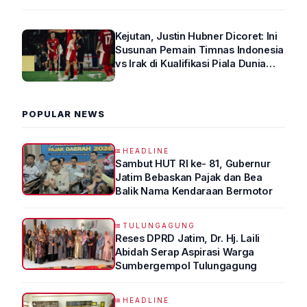
Kejutan, Justin Hubner Dicoret: Ini
Susunan Pemain Timnas Indonesia
vs Irak di Kualifikasi Piala Dunia
2026 R4
POPULAR NEWS
HEADLINE
Sambut HUT RI ke- 81, Gubernur
Jatim Bebaskan Pajak dan Bea
Balik Nama Kendaraan Bermotor
TULUNGAGUNG
Reses DPRD Jatim, Dr. Hj. Laili
Abidah Serap Aspirasi Warga
Sumbergempol Tulungagung
HEADLINE