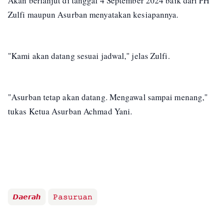
Akan berlanjut di tanggal 4 September 2024 baik dari PH
Zulfi maupun Asurban menyatakan kesiapannya.
"Kami akan datang sesuai jadwal," jelas Zulfi.
"Asurban tetap akan datang. Mengawal sampai menang,"
tukas Ketua Asurban Achmad Yani.
𝘿𝙖𝙚𝙧𝙖𝙝
𝙿𝚊𝚜𝚞𝚛𝚞𝚊𝚗