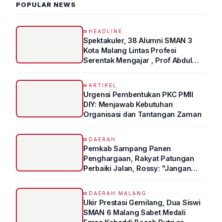
POPULAR NEWS
HEADLINE
Spektakuler, 38 Alumni SMAN 3
Kota Malang Lintas Profesi
Serentak Mengajar , Prof Abdul
Syukur Ungkap Tips Lolos Fakultas
Kedokteran
ARTIKEL
Urgensi Pembentukan PKC PMII
DIY: Menjawab Kebutuhan
Organisasi dan Tantangan Zaman
DAERAH
Pemkab Sampang Panen
Penghargaan, Rakyat Patungan
Perbaiki Jalan, Rossy: "Jangan
Sampai Prestasi Hanya Indah di
Atas Kertas"
DAERAH MALANG
Ukir Prestasi Gemilang, Dua Siswi
SMAN 6 Malang Sabet Medali