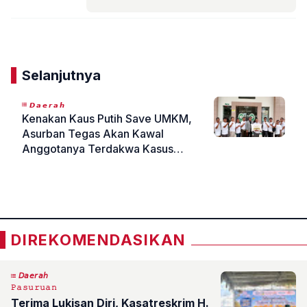
Komentar
Selanjutnya
𝘿𝙖𝙚𝙧𝙖𝙝
Kenakan Kaus Putih Save UMKM,
Asurban Tegas Akan Kawal
Anggotanya Terdakwa Kasus
Bantal Harvest Sampai Menang
«
»
DIREKOMENDASIKAN
𝘋𝘢𝘦𝘳𝘢𝘩
𝙿𝚊𝚜𝚞𝚛𝚞𝚊𝚗
Terima Lukisan Diri, Kasatreskrim H.