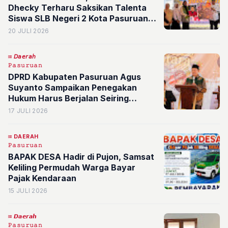
Dhecky Terharu Saksikan Talenta
Siswa SLB Negeri 2 Kota Pasuruan
Siap Dukung Pendidikan Anak
20 JULI 2026
Berkebutuhan Khusus
𝘋𝘢𝘦𝘳𝘢𝘩
𝙿𝚊𝚜𝚞𝚛𝚞𝚊𝚗
DPRD Kabupaten Pasuruan Agus
Suyanto Sampaikan Penegakan
Hukum Harus Berjalan Seiring
dengan Stabilitas Ekonomi dan Iklim
17 JULI 2026
Investasi
DAERAH
𝙿𝚊𝚜𝚞𝚛𝚞𝚊𝚗
BAPAK DESA Hadir di Pujon, Samsat
Keliling Permudah Warga Bayar
Pajak Kendaraan
15 JULI 2026
𝘿𝙖𝙚𝙧𝙖𝙝
𝙿𝚊𝚜𝚞𝚛𝚞𝚊𝚗