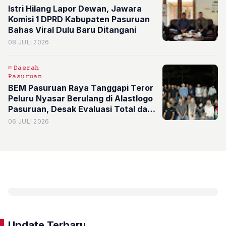
Istri Hilang Lapor Dewan, Jawara
Komisi 1 DPRD Kabupaten Pasuruan
Bahas Viral Dulu Baru Ditangani
08 JULI 2026
𝙳𝚊𝚎𝚛𝚊𝚑
𝙿𝚊𝚜𝚞𝚛𝚞𝚊𝚗
BEM Pasuruan Raya Tanggapi Teror
Peluru Nyasar Berulang di Alastlogo
Pasuruan, Desak Evaluasi Total dan
Ancam Turun ke Jalan
06 JULI 2026
Update Terbaru