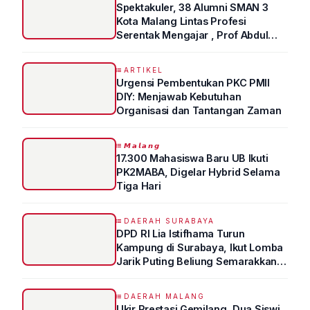
Spektakuler, 38 Alumni SMAN 3
Kota Malang Lintas Profesi
Serentak Mengajar , Prof Abdul
Syukur Ungkap Tips Lolos Fakultas
Kedokteran
ARTIKEL
Urgensi Pembentukan PKC PMII
DIY: Menjawab Kebutuhan
Organisasi dan Tantangan Zaman
𝙈𝙖𝙡𝙖𝙣𝙜
17.300 Mahasiswa Baru UB Ikuti
PK2MABA, Digelar Hybrid Selama
Tiga Hari
DAERAH SURABAYA
DPD RI Lia Istifhama Turun
Kampung di Surabaya, Ikut Lomba
Jarik Puting Beliung Semarakkan
HUT RI ke-81
DAERAH MALANG
Ukir Prestasi Gemilang, Dua Siswi