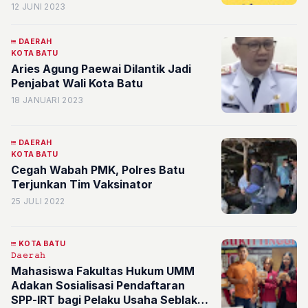
12 JUNI 2023
DAERAH
KOTA BATU
Aries Agung Paewai Dilantik Jadi
Penjabat Wali Kota Batu
18 JANUARI 2023
DAERAH
KOTA BATU
Cegah Wabah PMK, Polres Batu
Terjunkan Tim Vaksinator
25 JULI 2022
KOTA BATU
𝙳𝚊𝚎𝚛𝚊𝚑
Mahasiswa Fakultas Hukum UMM
Adakan Sosialisasi Pendaftaran
SPP-IRT bagi Pelaku Usaha Seblak