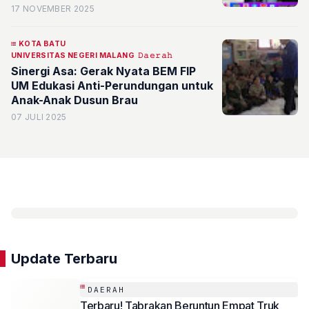
Kering di Desa Torongrejo, Kota
17 NOVEMBER 2025
Batu
KOTA BATU
UNIVERSITAS NEGERI MALANG
𝙳𝚊𝚎𝚛𝚊𝚑
Sinergi Asa: Gerak Nyata BEM FIP
UM Edukasi Anti-Perundungan untuk
Anak-Anak Dusun Brau
07 JULI 2025
Update Terbaru
DAERAH
Terbaru! Tabrakan Beruntun Empat Truk