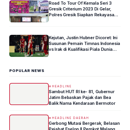
Road To Tour Of Kemala Seri 3
Gresik Criterium 2023 Di Gelar,
Polres Gresik Siapkan Rekayasa
Arus Lalin
Kejutan, Justin Hubner Dicoret: Ini
Susunan Pemain Timnas Indonesia
vs Irak di Kualifikasi Piala Dunia
2026 R4
POPULAR NEWS
HEADLINE
Sambut HUT RI ke- 81, Gubernur
Jatim Bebaskan Pajak dan Bea
Balik Nama Kendaraan Bermotor
HEADLINE DAERAH
Gerbong Mutasi Bergerak, Belasan
Pejabat Eselon II Pemkot Malang