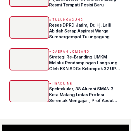
Resmi Tempati Posisi Baru
TULUNGAGUNG
Reses DPRD Jatim, Dr. Hj. Laili
Abidah Serap Aspirasi Warga
Sumbergempol Tulungagung
DAERAH JOMBANG
Strategi Re-Branding UMKM
Melalui Pendampingan Langsung
Oleh KKN SDGs Kelompok 32 UPN
“VETERAN” Jawa Timur
HEADLINE
Spektakuler, 38 Alumni SMAN 3
Kota Malang Lintas Profesi
Serentak Mengajar , Prof Abdul
Syukur Ungkap Tips Lolos Fakultas
Kedokteran