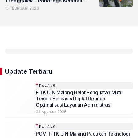
Trenggalek – Ponorogo Kembali
Normal
15 FEBRUARI 2023
Update Terbaru
MALANG
FITK UIN Malang Helat Penguatan Mutu
Tendik Berbasis Digital Dengan
Optimalisasi Layanan Administrasi
06 Agustus 2026
MALANG
PGMI FITK UIN Malang Padukan Teknologi