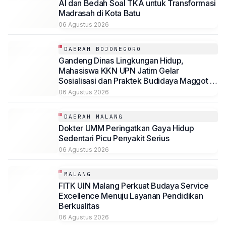
AI dan Bedah Soal TKA untuk Transformasi
Madrasah di Kota Batu
06 Agustus 2026
DAERAH BOJONEGORO
Gandeng Dinas Lingkungan Hidup,
Mahasiswa KKN UPN Jatim Gelar
Sosialisasi dan Praktek Budidaya Maggot di
Baureno, Bojonegoro
06 Agustus 2026
DAERAH MALANG
Dokter UMM Peringatkan Gaya Hidup
Sedentari Picu Penyakit Serius
06 Agustus 2026
MALANG
FITK UIN Malang Perkuat Budaya Service
Excellence Menuju Layanan Pendidikan
Berkualitas
06 Agustus 2026